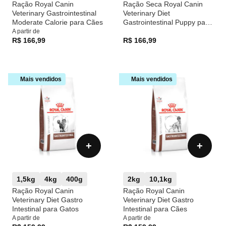
Ração Royal Canin
Ração Seca Royal Canin
Veterinary Gastrointestinal
Veterinary Diet
Moderate Calorie para Cães
Gastrointestinal Puppy para
Cães Filhotes com
A partir de
R$ 166,99
Sensibilidades
R$ 166,99
Gastrointestinais
Mais vendidos
Mais vendidos
+
+
1,5kg
4kg
400g
2kg
10,1kg
Ração Royal Canin
Ração Royal Canin
Veterinary Diet Gastro
Veterinary Diet Gastro
Intestinal para Gatos
Intestinal para Cães
A partir de
A partir de