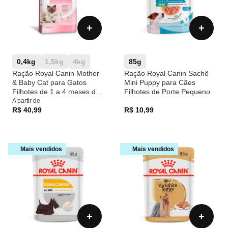
+
+
0,4kg
1,5kg
4kg
85g
Ração Royal Canin Mother
Ração Royal Canin Sachê
& Baby Cat para Gatos
Mini Puppy para Cães
Filhotes de 1 a 4 meses de
Filhotes de Porte Pequeno
idade, Gatas Gestantes e
A partir de
em Lactação
R$ 40,99
R$ 10,99
Mais vendidos
Mais vendidos
+
+