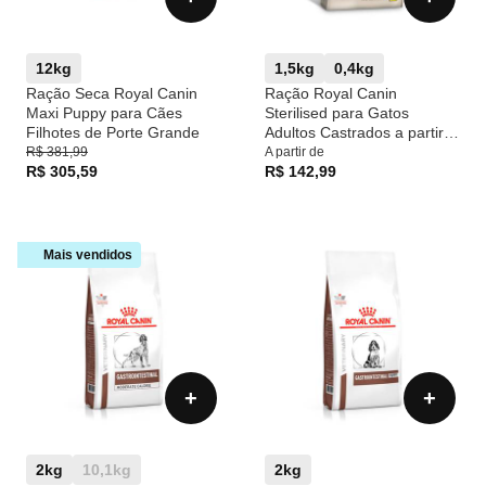
12kg
1,5kg
0,4kg
Ração Seca Royal Canin
Ração Royal Canin
Maxi Puppy para Cães
Sterilised para Gatos
Filhotes de Porte Grande
Adultos Castrados a partir
de 12 anos de idade
R$ 381,99
A partir de
R$ 305,59
R$ 142,99
Mais vendidos
+
+
2kg
10,1kg
2kg