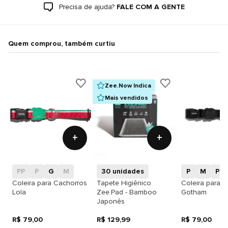
Precisa de ajuda?
FALE COM A GENTE
Quem comprou, também curtiu
Zee.Now Indica
Mais vendidos
+
+
PP
P
G
M
30 unidades
P
M
PP
Coleira para Cachorros
Tapete Higiênico
Coleira para 
Lola
Zee.Pad - Bamboo
Gotham
Japonês
R$ 79,00
R$ 129,99
R$ 79,00