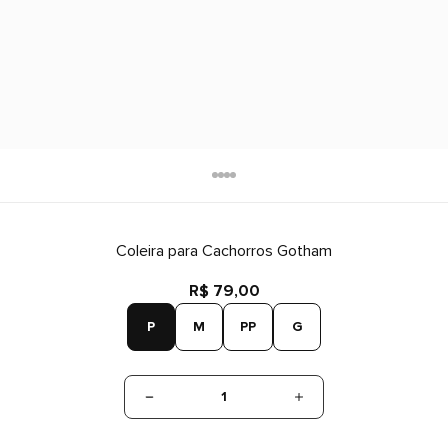
Coleira para Cachorros Gotham
R$ 79,00
P
M
PP
G
1