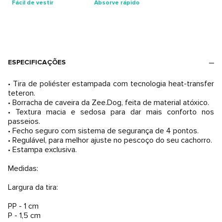
Fácil de vestir
Absorve rápido
ESPECIFICAÇÕES
• Tira de poliéster estampada com tecnologia heat-transfer
teteron.
• Borracha de caveira da Zee.Dog, feita de material atóxico.
• Textura macia e sedosa para dar mais conforto nos
passeios.
• Fecho seguro com sistema de segurança de 4 pontos.
• Regulável, para melhor ajuste no pescoço do seu cachorro.
• Estampa exclusiva.
Medidas:
Largura da tira:
PP - 1 cm
P - 1,5 cm