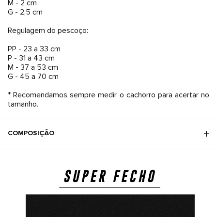
M - 2 cm
G - 2,5 cm
Regulagem do pescoço:
PP - 23 a 33 cm
P - 31 a 43 cm
M - 37 a 53 cm
G - 45 a 70 cm
* Recomendamos sempre medir o cachorro para acertar no
tamanho.
COMPOSIÇÃO