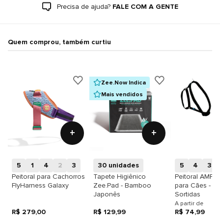
Precisa de ajuda?
FALE COM A GENTE
Quem comprou, também curtiu
Zee.Now Indica
Mais vendidos
+
+
5
1
4
2
3
30 unidades
5
4
3
Peitoral para Cachorros
Tapete Higiênico
Peitoral AMF 
FlyHarness Galaxy
Zee.Pad - Bamboo
para Cães - C
Japonês
Sortidas
A partir de
R$ 279,00
R$ 129,99
R$ 74,99