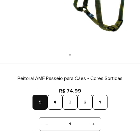
Peitoral AMF Passeio para Cães - Cores Sortidas
R$ 74,99
5
4
3
2
1
1