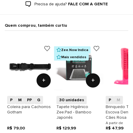
Precisa de ajuda?
FALE COM A GENTE
Quem comprou, também curtiu
Zee.Now Indica
Mais vendidos
+
+
P
M
PP
G
30 unidades
P
M
Coleira para Cachorros
Tapete Higiênico
Brinquedo Tru
Gotham
Zee.Pad - Bamboo
Escova Dental
Japonês
Cães Rosa
A partir de
R$ 79,00
R$ 129,99
R$ 47,99