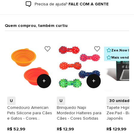
Precisa de ajuda?
FALE COM A GENTE
Quem comprou, também curtiu
Zee.Now Ind
Mais vendid
+
+
U
U
30 unidade
Comedouro American
Brinquedo Napi
Tapete Higiên
Pets Silicone para Cães
Mordedor Halteres para
Zee.Pad - Ba
e Gatos - Cores
Cães - Cores Sortidas
Japonês
Sortidas
R$ 52,99
R$ 12,99
R$ 129,99