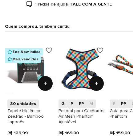
Precisa de ajuda?
FALE COM A GENTE
Quem comprou, também curtiu
Zee.Now Indica
Mais vendidos
+
+
30 unidades
G
P
PP
M
P
PP
G
Tapete Higiênico
Peitoral para Cachorros
Guia para Cac
Zee.Pad - Bamboo
Air Mesh Phantom
Phantom
Japonês
Ajustável
R$ 129,99
R$ 169,00
R$ 159,00