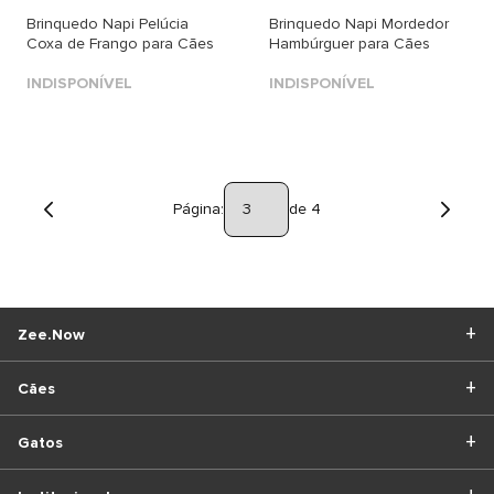
Brinquedo Napi Pelúcia
Brinquedo Napi Mordedor
Coxa de Frango para Cães
Hambúrguer para Cães
INDISPONÍVEL
INDISPONÍVEL
Página:
de 4
Zee.Now
Cães
Gatos