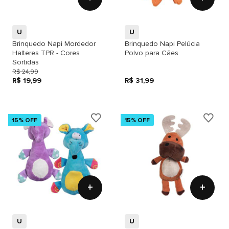
U
U
Brinquedo Napi Mordedor
Brinquedo Napi Pelúcia
Halteres TPR - Cores
Polvo para Cães
Sortidas
R$ 24,99
R$ 19,99
R$ 31,99
15% OFF
15% OFF
+
+
U
U