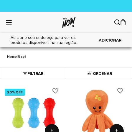
Adicione seu endereço para ver os
ADICIONAR
produtos disponíveis na sua região.
NAPI
8461 itens
|
Home
Napi
FILTRAR
ORDENAR
20% OFF
+
+