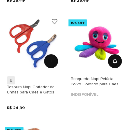
R$ 25,49
R$ 25,49
15% OFF
+
Brinquedo Napi Pelúcia
U
Polvo Colorido para Cães
Tesoura Napi Cortador de
Unhas para Cães e Gatos
INDISPONÍVEL
R$ 24,99