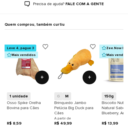
Precisa de ajuda?
FALE COM A GENTE
Quem comprou, também curtiu
Leve 4, pague 3
Zee.Now Ind
Mais vendidos
Mais vendid
+
+
1 unidade
G
M
150g
Osso Spike Orelha
Brinquedo Jambo
Biscoito Nutrif
Bovina para Cães
Pelúcia Big Duck para
Natural Sabor
Cães
Blueberry, Amo
Framboesa pa
A partir de
R$ 8,59
R$ 49,99
Adultos
R$ 13,99