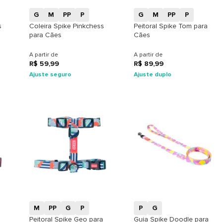
G
M
PP
P
G
M
PP
P
s
Coleira Spike Pinkchess
Peitoral Spike Tom para
para Cães
Cães
A partir de
A partir de
R$ 59,99
R$ 89,99
Ajuste seguro
Ajuste duplo
+
+
M
PP
G
P
P
G
Peitoral Spike Geo para
Guia Spike Doodle para