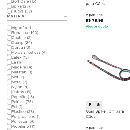
Soft Care (15)
para Cães
Spike (27)
Truqys (32)
A partir de
MATERIAL
R$ 79,99
Ajuste duplo
Algodão (11)
Borracha (140)
Captnip (3)
Catnip (24)
Corda (13)
Fibras sintéticas (4)
Látex (13)
Lã (1)
Madeira (4)
Matatabi (1)
Mdf (7)
Metal (2)
+
Nylon (4)
Outros (13)
Papelão (13)
Pelúcia (75)
P
G
Pet (1)
Guia Spike Tom para
Plástico (38)
Cães
Polipropileno (1)
Poliéster (56)
Propileno (11)
A partir de