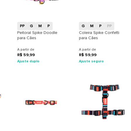
+
+
PP
G
M
P
G
M
P
PP
Peitoral Spike Doodle
Coleira Spike Confetti
para Cães
para Cães
A partir de
A partir de
R$ 59,99
R$ 59,99
Ajuste duplo
Ajuste seguro
+
+