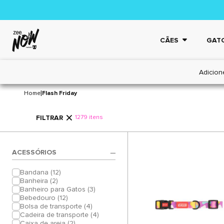
CÃES
GAT
Adicion
FLASH FRIDAY
|
Home
Flash Friday
FILTRAR
1279 itens
ACESSÓRIOS
Bandana (12)
Banheira (2)
Banheiro para Gatos (3)
Bebedouro (12)
Bolsa de transporte (4)
Cadeira de transporte (4)
Caixa de areia (2)