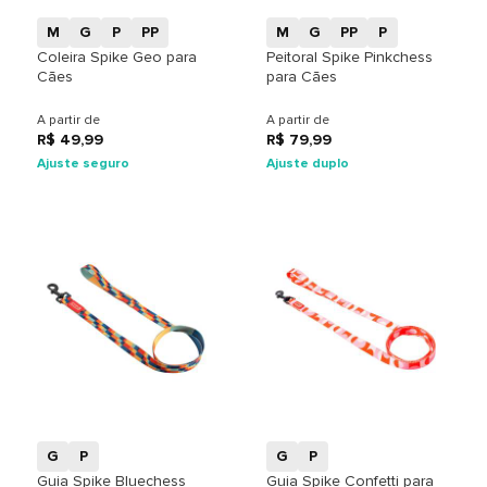
M
G
P
PP
M
G
PP
P
Coleira Spike Geo para
Peitoral Spike Pinkchess
Cães
para Cães
A partir de
A partir de
R$ 49,99
R$ 79,99
Ajuste seguro
Ajuste duplo
+
+
G
P
G
P
Guia Spike Bluechess
Guia Spike Confetti para