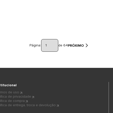
Página:
de 64
PRÓXIMO
stitucional
rmos de uso
lítica de privacidade
lítica de compra
lítica de entrega, troca e devolução