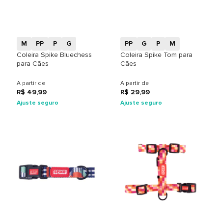
+
+
M
PP
P
G
PP
G
P
M
Coleira Spike Bluechess
Coleira Spike Tom para
para Cães
Cães
A partir de
A partir de
R$ 49,99
R$ 29,99
Ajuste seguro
Ajuste seguro
+
+