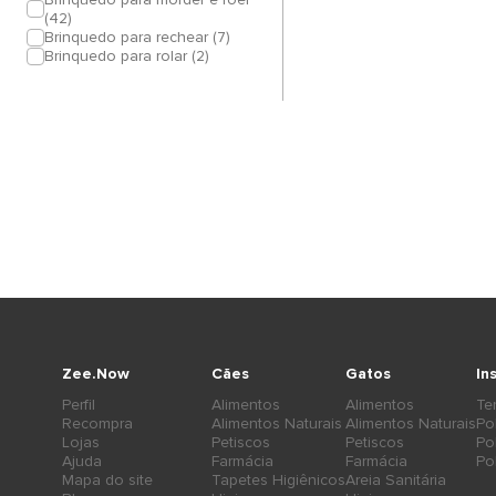
(42)
Brinquedo para rechear (7)
Brinquedo para rolar (2)
Zee.Now
Cães
Gatos
In
Perfil
Alimentos
Alimentos
Te
Recompra
Alimentos Naturais
Alimentos Naturais
Po
Lojas
Petiscos
Petiscos
Po
Ajuda
Farmácia
Farmácia
Po
Mapa do site
Tapetes Higiênicos
Areia Sanitária