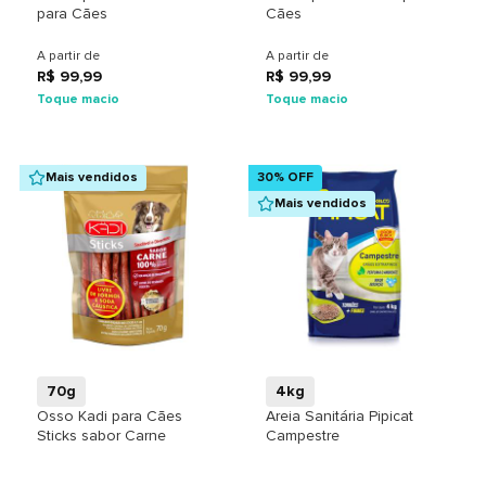
para Cães
Cães
A partir de
A partir de
R$ 99,99
R$ 99,99
Toque macio
Toque macio
Mais vendidos
30% OFF
Mais vendidos
+
+
70g
4kg
Osso Kadi para Cães
Areia Sanitária Pipicat
Sticks sabor Carne
Campestre