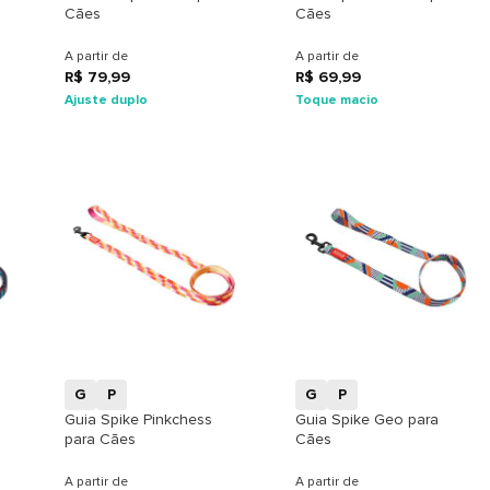
Cães
Cães
A partir de
A partir de
R$ 79,99
R$ 69,99
Ajuste duplo
Toque macio
+
+
G
P
G
P
Guia Spike Pinkchess
Guia Spike Geo para
para Cães
Cães
A partir de
A partir de