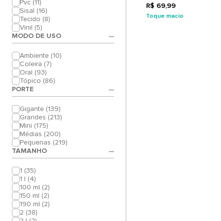
Pvc (11)
R$ 69,99
Sisal (16)
Toque macio
Tecido (8)
Vinil (5)
MODO DE USO
Ambiente (10)
Coleira (7)
Oral (93)
Tópico (86)
PORTE
Gigante (139)
Grandes (213)
Mini (175)
Médias (200)
Pequenas (219)
TAMANHO
1 (35)
1 l (4)
100 ml (2)
150 ml (2)
190 ml (2)
2 (38)
2 l (2)