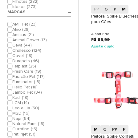
Filhotes (282)
Idosos (273)
PP
G
P
M
MARCAS
Peitoral Spike Blueches
para Cães
AMF Pet (23)
Akio (28)
A partir de
Amicus (21)
R$ 89,99
Animal Flower (13)
Ceva (44)
Ajuste duplo
Chalesco (124)
Coveli (18)
Durapets (46)
Ferplast (25)
Fresh Care (19)
Furacão Pet (117)
Furminator (13)
Hello Pet (18)
Jambo Pet (34)
Kadi (18)
LCM (14)
+
Leo e Lia (50)
MSD (16)
Napi (64)
Natural Farm (18)
Ourofino (15)
M
G
PP
P
Pet Injet (51)
Peitoral Spike Confetti