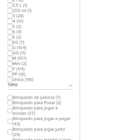
2,5 L (1)
200 ml (1)
3 (28)
4 (10)
5 (2)
6 (3)
8 (2)
EG (7)
G (104)
GG (11)
M (107)
Mini (2)
P (114)
PP (16)
Único (116)
TIPO
Brinquedo de pelúcia (7)
Brinquedo para Puxar (2)
Brinquedo para jogar e
morder (37)
Brinquedo para jogar e pegar
(43)
Brinquedo para jogar junto
(29)
Brinquedo para morder e roer