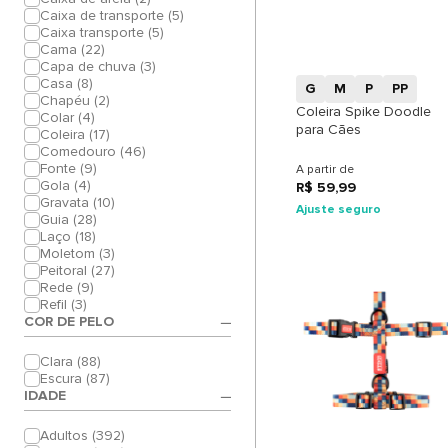
+
Caixa de transporte (5)
Caixa transporte (5)
Cama (22)
Capa de chuva (3)
Casa (8)
G
M
P
PP
Chapéu (2)
Coleira Spike Doodle
Colar (4)
para Cães
Coleira (17)
Comedouro (46)
Fonte (9)
A partir de
Gola (4)
R$ 59,99
Gravata (10)
Ajuste seguro
Guia (28)
Laço (18)
Moletom (3)
Peitoral (27)
Rede (9)
Refil (3)
COR DE PELO
Clara (88)
Escura (87)
IDADE
+
Adultos (392)