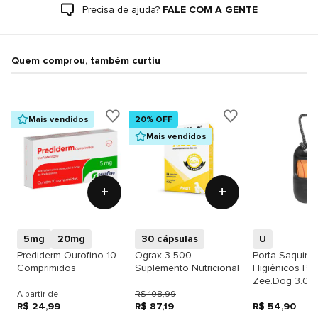
Precisa de ajuda?
FALE COM A GENTE
Quem comprou, também curtiu
Mais vendidos
20% OFF
Mais vendidos
+
+
5mg
20mg
30 cápsulas
U
Prediderm Ourofino 10
Ograx-3 500
Porta-Saquinh
Comprimidos
Suplemento Nutricional
Higiênicos Pre
Zee.Dog 3.0
A partir de
R$ 108,99
R$ 24,99
R$ 87,19
R$ 54,90