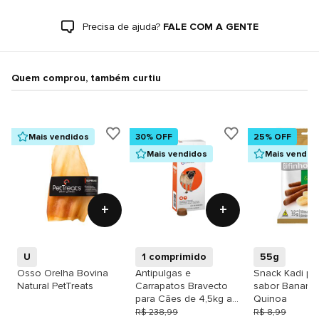
Precisa de ajuda?
FALE COM A GENTE
Quem comprou, também curtiu
Mais vendidos
30% OFF
25% OFF
Mais vendidos
Mais vendid
+
+
U
1 comprimido
55g
Osso Orelha Bovina
Antipulgas e
Snack Kadi pa
Natural PetTreats
Carrapatos Bravecto
sabor Banana
para Cães de 4,5kg a
Quinoa
10kg - 250mg
R$ 238,99
R$ 8,99