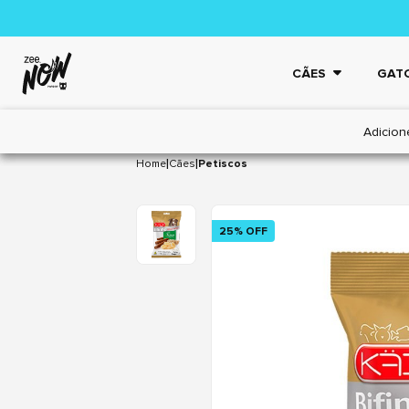
CÃES
GAT
Adicion
|
|
Home
Cães
Petiscos
25% OFF