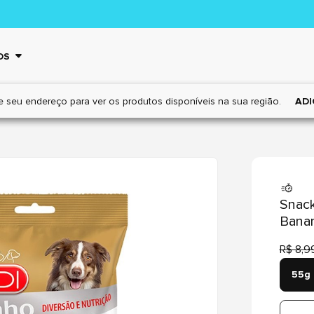
OS
e seu endereço para ver os
produtos disponíveis na sua região.
ADI
Snack
Bana
R$ 8,9
55g