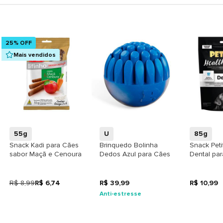
25% OFF
Mais vendidos
+
+
55g
U
85g
Snack Kadi para Cães
Brinquedo Bolinha
Snack Peti
sabor Maçã e Cenoura
Dedos Azul para Cães
Dental pa
R$ 8,99
R$ 6,74
R$ 39,99
R$ 10,99
Anti-estresse