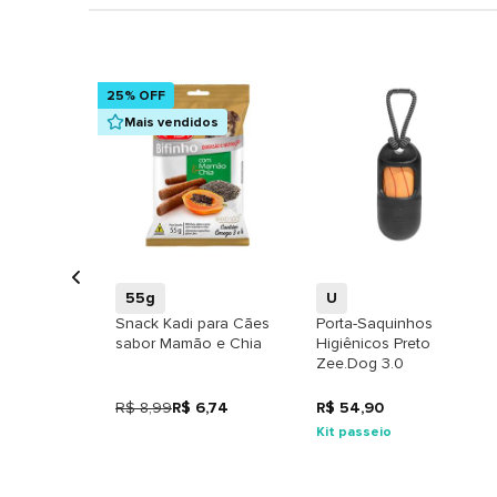
25% OFF
Mais vendidos
+
+
55g
U
Snack Kadi para Cães
Porta-Saquinhos
sabor Mamão e Chia
Higiênicos Preto
Zee.Dog 3.0
R$ 8,99
R$ 6,74
R$ 54,90
Kit passeio