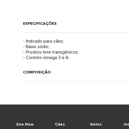
ESPECIFICAÇÕES
- Indicado para cães;
- Baixo sódio;
- Produto livre transgênicos;
- Contém ômega 3 e 6.
COMPOSIÇÃO
Zee.Now
Cães
Gatos
In