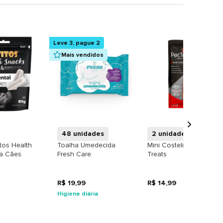
Leve 3, pague 2
Mais vendidos
+
+
+
48 unidades
2 unidades
tos Health
Toalha Umedecida
Mini Costelinha Pet
ra Cães
Fresh Care
Treats
R$ 19,99
R$ 14,99
Higiene diária