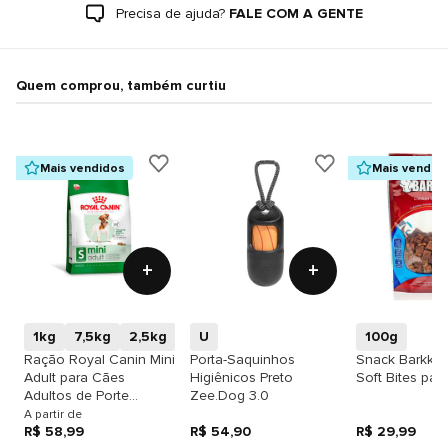
Precisa de ajuda?
FALE COM A GENTE
Quem comprou, também curtiu
Mais vendidos
Mais vendid
+
+
1kg
7,5kg
2,5kg
U
100g
Ração Royal Canin Mini
Porta-Saquinhos
Snack Barkkie
Adult para Cães
Higiênicos Preto
Soft Bites par
Adultos de Porte
Zee.Dog 3.0
Pequeno
A partir de
R$ 58,99
R$ 54,90
R$ 29,99