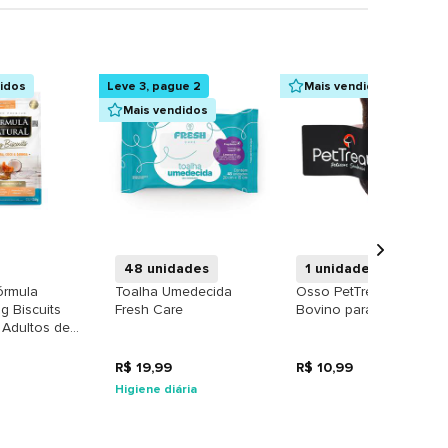
didos
Leve 3, pague 2
Mais vendidos
Mais vendidos
+
+
+
48 unidades
1 unidade
órmula
Toalha Umedecida
Osso PetTreats Casco
g Biscuits
Fresh Care
Bovino para Cães
 Adultos de
orte sabor
R$ 19,99
R$ 10,99
Higiene diária