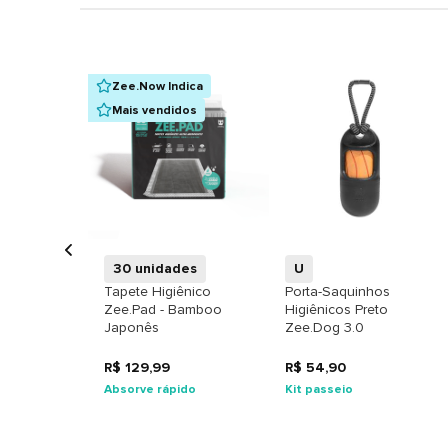
Zee.Now Indica
Mais vendidos
+
+
30 unidades
U
Tapete Higiênico
Porta-Saquinhos
Zee.Pad - Bamboo
Higiênicos Preto
Japonês
Zee.Dog 3.0
R$ 129,99
R$ 54,90
Absorve rápido
Kit passeio