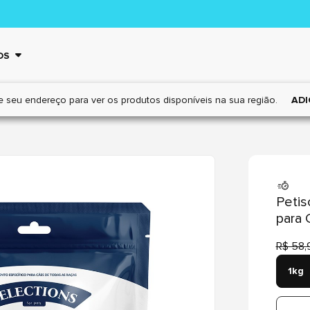
OS
e seu endereço para ver os
produtos disponíveis na sua região.
ADI
Petis
para 
R$ 58,
1kg