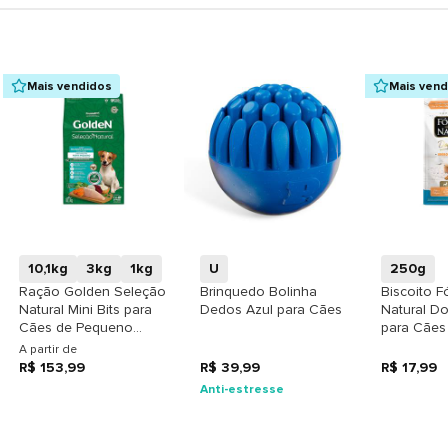
Mais vendidos
Mais ven
+
+
10,1kg
3kg
1kg
U
250g
Ração Golden Seleção
Brinquedo Bolinha
Biscoito F
Natural Mini Bits para
Dedos Azul para Cães
Natural Do
Cães de Pequeno
para Cães
Porte Adultos sabor
Pequeno P
A partir de
Frango & Arroz
Abóbora
R$ 153,99
R$ 39,99
R$ 17,99
Anti-estresse