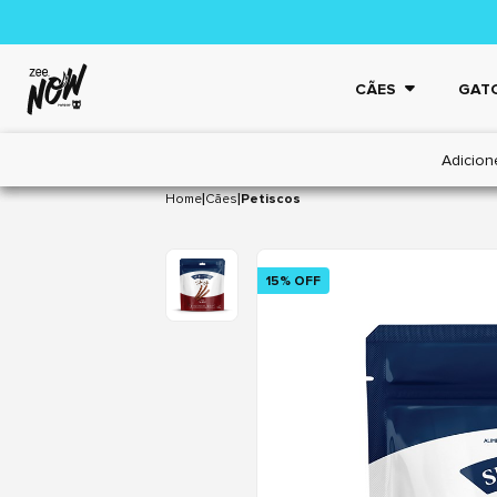
CÃES
GAT
Adicion
|
|
Home
Cães
Petiscos
15% OFF