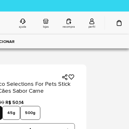
ajuda
lojas
recompra
perfil
CIONAR
co Selections For Pets Stick
Cães Sabor Carne
99
R$ 50,14
45g
500g