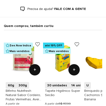
Precisa de ajuda?
FALE COM A GENTE
Quem comprou, também curtiu
Zee.Now Indica
até 19% OFF
Mais vendidos
Mais vendidos
+
+
60g
300g
30 unidades
14 unidades
U
Bifinho Nutrifresh
Tapete Higiênico Super
Brinquedo par
Natural Sabor Cordeiro,
Secão
Cachorros Su
Frutas Vermelhas, Aveia
Banana
e Chia para Cães
A partir de
A partir de
R$ 117,99