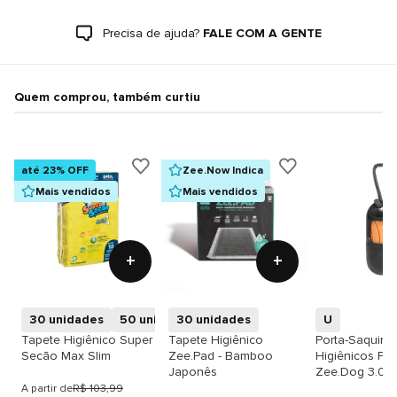
Precisa de ajuda?
FALE COM A GENTE
Quem comprou, também curtiu
até 23% OFF
Zee.Now Indica
Mais vendidos
Mais vendidos
+
+
30 unidades
50 unidades
30 unidades
10 unidades
U
Tapete Higiênico Super
Tapete Higiênico
Porta-Saquinh
Secão Max Slim
Zee.Pad - Bamboo
Higiênicos Pre
Japonês
Zee.Dog 3.0
A partir de
R$ 103,99