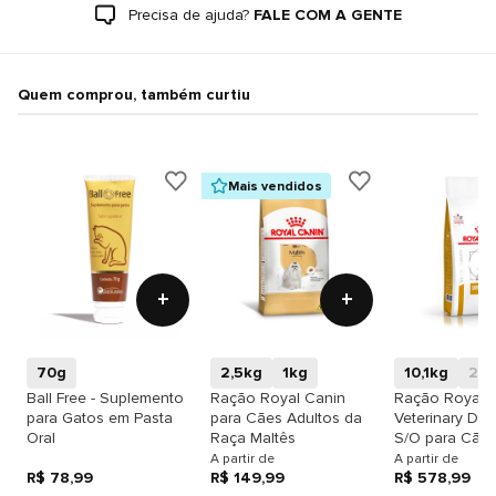
Precisa de ajuda?
FALE COM A GENTE
Quem comprou, também curtiu
Mais vendidos
+
+
70g
2,5kg
1kg
10,1kg
2k
Ball Free - Suplemento
Ração Royal Canin
Ração Royal 
para Gatos em Pasta
para Cães Adultos da
Veterinary Diet
Oral
Raça Maltês
S/O para Cãe
A partir de
A partir de
R$ 78,99
R$ 149,99
R$ 578,99