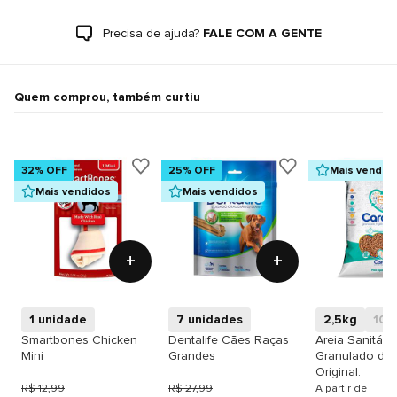
Precisa de ajuda?
FALE COM A GENTE
Quem comprou, também curtiu
32% OFF
25% OFF
Mais vendid
Mais vendidos
Mais vendidos
+
+
1 unidade
7 unidades
2,5kg
10k
Smartbones Chicken
Dentalife Cães Raças
Areia Sanitári
Mini
Grandes
Granulado de 
Original.
R$ 12,99
R$ 27,99
A partir de