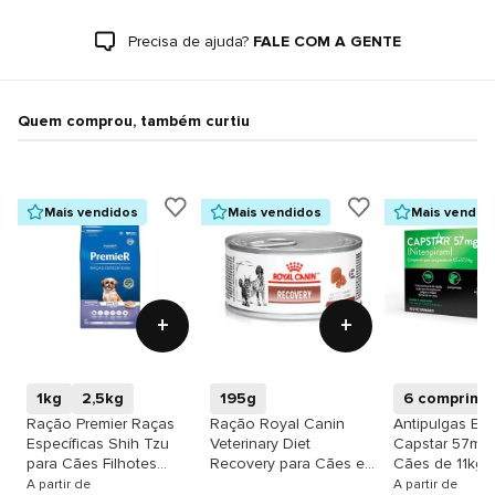
Precisa de ajuda?
FALE COM A GENTE
Quem comprou, também curtiu
Mais vendidos
Mais vendidos
Mais vendid
+
+
1kg
2,5kg
195g
6 comprimi
Ração Premier Raças
Ração Royal Canin
Antipulgas El
Específicas Shih Tzu
Veterinary Diet
Capstar 57mg 
para Cães Filhotes
Recovery para Cães e
Cães de 11kg 
sabor Frango
Gatos
A partir de
A partir de