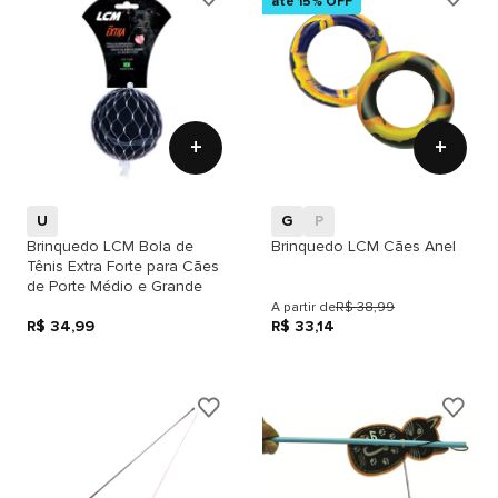
até 15% OFF
+
+
U
G
P
Brinquedo LCM Bola de
Brinquedo LCM Cães Anel
Tênis Extra Forte para Cães
de Porte Médio e Grande
A partir de
R$ 38,99
R$ 34,99
R$ 33,14