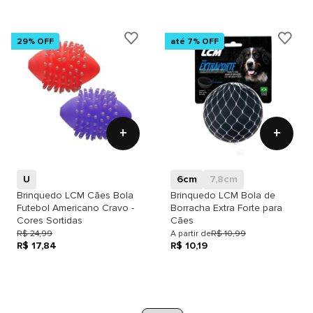
29% OFF
até 7% OFF
+
+
U
6cm
7,8cm
Brinquedo LCM Cães Bola
Brinquedo LCM Bola de
Futebol Americano Cravo -
Borracha Extra Forte para
Cores Sortidas
Cães
R$ 24,99
A partir de
R$ 10,99
R$ 17,84
R$ 10,19