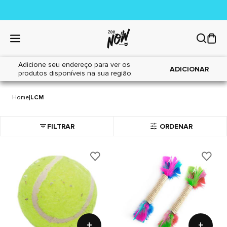
Adicione seu endereço para ver os
ADICIONAR
produtos disponíveis na sua região.
LCM
18 itens
|
Home
LCM
FILTRAR
ORDENAR
+
+