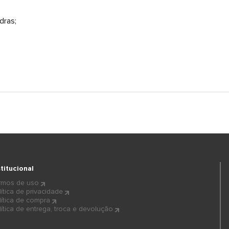
dras;
stitucional
rmos de uso
lítica de privacidade
lítica de compra
lítica de entrega, troca e devolução