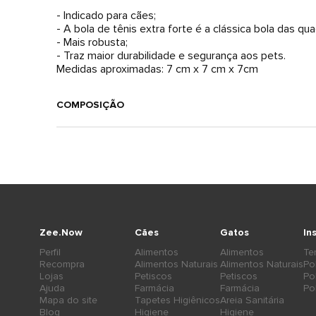
- Indicado para cães;
- A bola de tênis extra forte é a clássica bola das qua
- Mais robusta;
- Traz maior durabilidade e segurança aos pets.
Medidas aproximadas: 7 cm x 7 cm x 7cm
COMPOSIÇÃO
Zee.Now
Cães
Gatos
In
Perfil
Alimentos
Alimentos
Te
Recompra
Alimentos Naturais
Alimentos Naturais
Po
Lojas
Petiscos
Petiscos
Po
Ajuda
Farmácia
Farmácia
Po
Mapa do site
Tapetes Higiênicos
Areia Sanitária
Blog
Higiene
Higiene