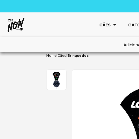
CÃES
GAT
Adicion
|
|
Home
Cães
Brinquedos