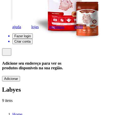
ajuda
lojas
recompra
perfil
Fazer login
Criar conta
Adicione seu endereço para ver os
produtos disponíveis na sua região.
Adicionar
Labyes
9 itens
Home