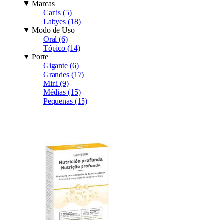
Marcas
Canis (5)
Labyes (18)
Modo de Uso
Oral (6)
Tópico (14)
Porte
Gigante (6)
Grandes (17)
Mini (9)
Médias (15)
Pequenas (15)