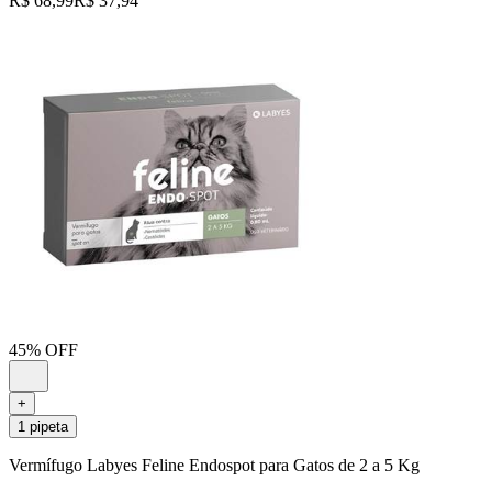
R$ 68,99
R$ 37,94
45% OFF
+
1 pipeta
Vermífugo Labyes Feline Endospot para Gatos de 2 a 5 Kg