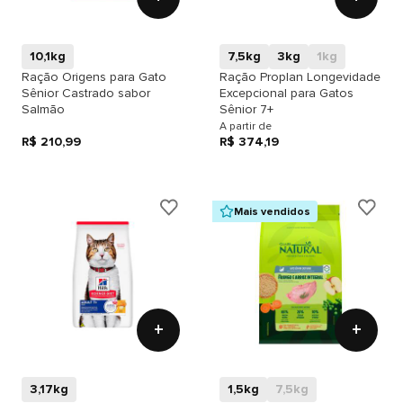
10,1kg
7,5kg
3kg
1kg
Ração Origens para Gato
Ração Proplan Longevidade
Sênior Castrado sabor
Excepcional para Gatos
Salmão
Sênior 7+
A partir de
R$ 210,99
R$ 374,19
Mais vendidos
+
+
3,17kg
1,5kg
7,5kg