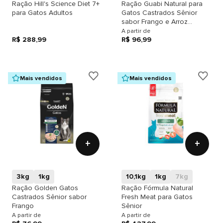
Ração Hill's Science Diet 7+
Ração Guabi Natural para
para Gatos Adultos
Gatos Castrados Sênior
sabor Frango e Arroz
Integral
A partir de
R$ 288,99
R$ 96,99
Mais vendidos
Mais vendidos
+
+
3kg
1kg
10,1kg
1kg
7kg
Ração Golden Gatos
Ração Fórmula Natural
Castrados Sênior sabor
Fresh Meat para Gatos
Frango
Sênior
A partir de
A partir de