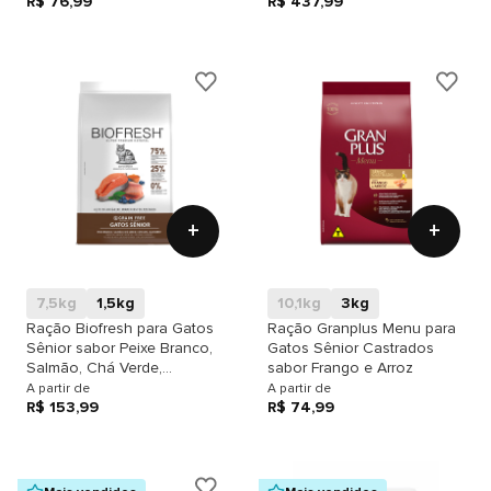
R$ 76,99
R$ 437,99
+
+
7,5kg
1,5kg
10,1kg
3kg
Ração Biofresh para Gatos
Ração Granplus Menu para
Sênior sabor Peixe Branco,
Gatos Sênior Castrados
Salmão, Chá Verde,
sabor Frango e Arroz
Cúrcuma e Blueberry
A partir de
A partir de
R$ 153,99
R$ 74,99