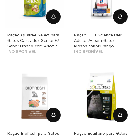
Ração Quatree Select para
Ração Hill's Science Diet
Gatos Castrados Sênior +7
Adulto 7+ para Gatos
Sabor Frango com Arroz e
Idosos sabor Frango
Batata Doce
INDISPONÍVEL
INDISPONÍVEL
Ração Biofresh para Gatos
Ração Equilíbrio para Gatos