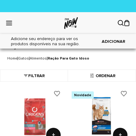
Adicione seu endereço para ver os
ADICIONAR
produtos disponíveis na sua região.
RAÇÃO PARA GATO IDOSO
3 itens
|
|
|
Home
Gatos
Alimentos
Ração Para Gato Idoso
FILTRAR
ORDENAR
Novidade
+
+