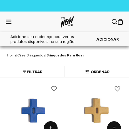
Adicione seu endereço para ver os
ADICIONAR
produtos disponíveis na sua região.
BRINQUEDOS PARA ROER
242 itens
|
|
|
Home
Cães
Brinquedos
Brinquedos Para Roer
FILTRAR
ORDENAR
+
+