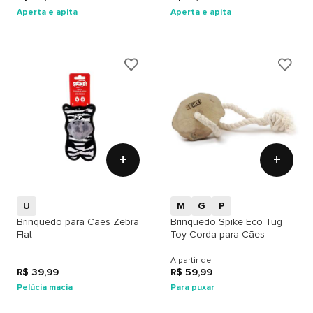
Aperta e apita
Aperta e apita
+
+
U
M
G
P
Brinquedo para Cães Zebra
Brinquedo Spike Eco Tug
Flat
Toy Corda para Cães
A partir de
R$ 39,99
R$ 59,99
Pelúcia macia
Para puxar