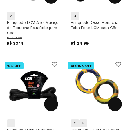
G
U
Brinquedo LCM Anel Maciço
Brinquedo Osso Borracha
de Borracha Extraforte para
Extra Forte LCM para Cães
Cães
R$ 38,99
R$ 33,14
R$ 24,99
15% OFF
até 15% OFF
+
+
U
G
P
Brinquedo Osso Borracha
Brinquedo LCM Cães Anel