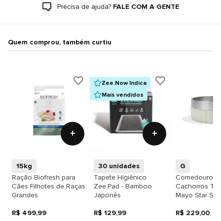
Precisa de ajuda?
FALE COM A GENTE
Quem comprou, também curtiu
Zee.Now Indica
Mais vendidos
+
+
15kg
30 unidades
G
Ração Biofresh para
Tapete Higiênico
Comedouro p
Cães Filhotes de Raças
Zee.Pad - Bamboo
Cachorros Tuf
Grandes
Japonês
Mayo Star Sa
R$ 499,99
R$ 129,99
R$ 229,00