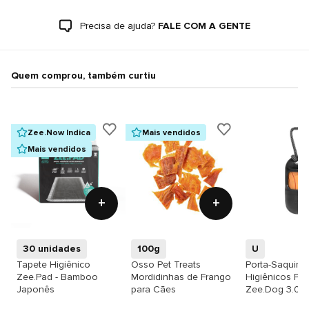
Precisa de ajuda?
FALE COM A GENTE
Quem comprou, também curtiu
Zee.Now Indica
Mais vendidos
Mais vendidos
+
+
30 unidades
100g
U
Tapete Higiênico
Osso Pet Treats
Porta-Saquinh
Zee.Pad - Bamboo
Mordidinhas de Frango
Higiênicos Pre
Japonês
para Cães
Zee.Dog 3.0