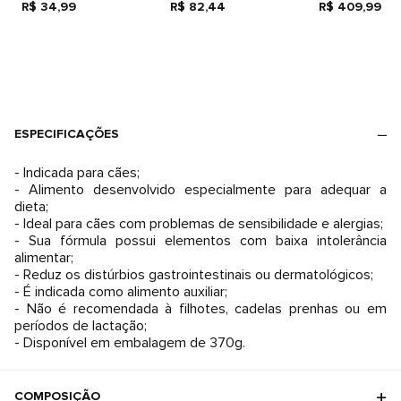
Alergias
R$ 34,99
R$ 82,44
Pedaços Peq
R$ 409,99
ESPECIFICAÇÕES
- Indicada para cães;
- Alimento desenvolvido especialmente para adequar a
dieta;
- Ideal para cães com problemas de sensibilidade e alergias;
- Sua fórmula possui elementos com baixa intolerância
alimentar;
- Reduz os distúrbios gastrointestinais ou dermatológicos;
- É indicada como alimento auxiliar;
- Não é recomendada à filhotes, cadelas prenhas ou em
períodos de lactação;
- Disponível em embalagem de 370g.
COMPOSIÇÃO