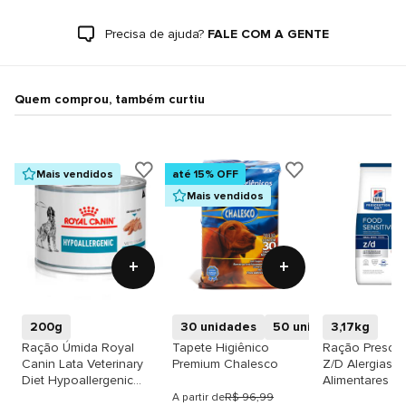
Precisa de ajuda?
FALE COM A GENTE
Quem comprou, também curtiu
Mais vendidos
até 15% OFF
Mais vendidos
+
+
200g
30 unidades
50 unidades
3,17kg
7 unid
Ração Úmida Royal
Tapete Higiênico
Ração Prescrip
Canin Lata Veterinary
Premium Chalesco
Z/D Alergias
Diet Hypoallergenic
Alimentares e 
para Cães Adultos com
Hills para Cãe
A partir de
R$ 96,99