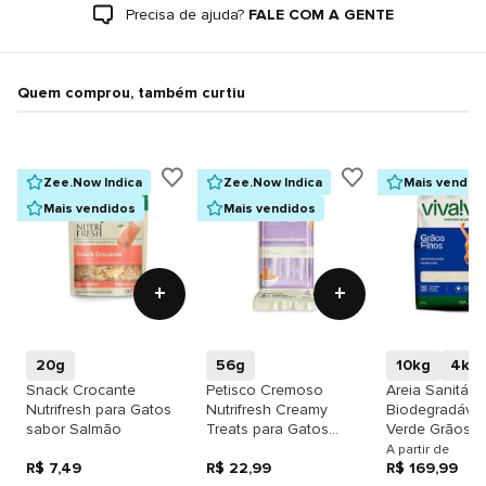
Precisa de ajuda?
FALE COM A GENTE
Quem comprou, também curtiu
Zee.Now Indica
Zee.Now Indica
Mais vendid
Mais vendidos
Mais vendidos
+
+
20g
56g
10kg
4kg
Snack Crocante
Petisco Cremoso
Areia Sanitária
Nutrifresh para Gatos
Nutrifresh Creamy
Biodegradável
sabor Salmão
Treats para Gatos
Verde Grãos F
sabor Atum, Frango e
A partir de
R$ 7,49
Vitaminas
R$ 22,99
R$ 169,99