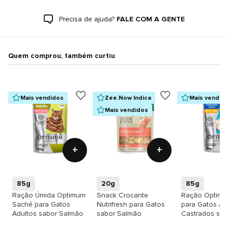
Precisa de ajuda?
FALE COM A GENTE
Quem comprou, também curtiu
Mais vendidos
Zee.Now Indica
Mais vendid
Mais vendidos
+
+
85g
20g
85g
Ração Úmida Optimum
Snack Crocante
Ração Optimu
Sachê para Gatos
Nutrifresh para Gatos
para Gatos Ad
Adultos sabor Salmão
sabor Salmão
Castrados sab
Frango