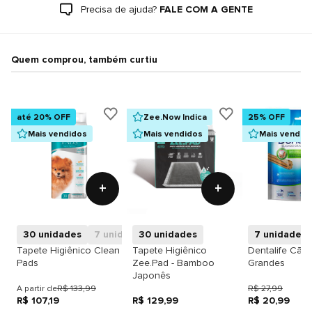
Precisa de ajuda?
FALE COM A GENTE
Quem comprou, também curtiu
até 20% OFF
Zee.Now Indica
25% OFF
Mais vendidos
Mais vendidos
Mais vendid
+
+
30 unidades
7 unidades
30 unidades
7 unidades
Tapete Higiênico Clean
Tapete Higiênico
Dentalife Cãe
Pads
Zee.Pad - Bamboo
Grandes
Japonês
A partir de
R$ 133,99
R$ 27,99
R$ 107,19
R$ 129,99
R$ 20,99