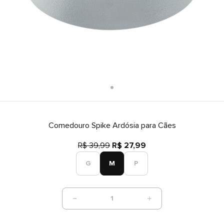
Comedouro Spike Ardósia para Cães
R$ 39,99
R$ 27,99
G
M
P
1