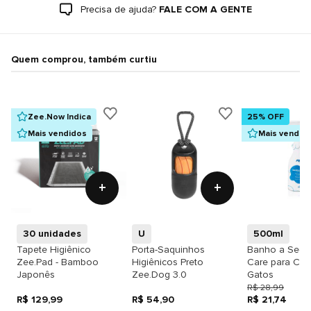
Precisa de ajuda?
FALE COM A GENTE
Quem comprou, também curtiu
Zee.Now Indica
25% OFF
Mais vendidos
Mais vendid
+
+
30 unidades
U
500ml
Tapete Higiênico
Porta-Saquinhos
Banho a Seco
Zee.Pad - Bamboo
Higiênicos Preto
Care para Cãe
Japonês
Zee.Dog 3.0
Gatos
R$ 28,99
R$ 129,99
R$ 54,90
R$ 21,74