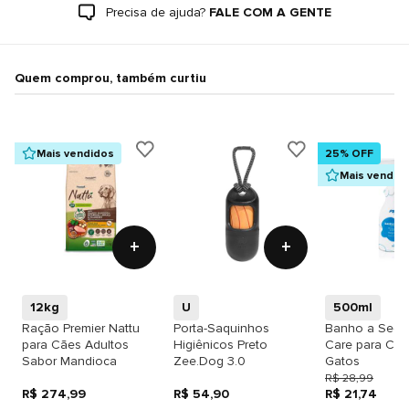
Precisa de ajuda?
FALE COM A GENTE
Quem comprou, também curtiu
Mais vendidos
25% OFF
Mais vendid
+
+
12kg
U
500ml
Ração Premier Nattu
Porta-Saquinhos
Banho a Seco
para Cães Adultos
Higiênicos Preto
Care para Cãe
Sabor Mandioca
Zee.Dog 3.0
Gatos
R$ 28,99
R$ 274,99
R$ 54,90
R$ 21,74