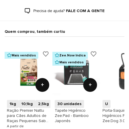
Precisa de ajuda?
FALE COM A GENTE
Quem comprou, também curtiu
Mais vendidos
Zee.Now Indica
Mais vendidos
+
+
1kg
10,1kg
2,5kg
30 unidades
U
Ração Premier Nattu
Tapete Higiênico
Porta-Saquinh
para Cães Adultos de
Zee.Pad - Bamboo
Higiênicos Pre
Raças Pequenas Sabor
Japonês
Zee.Dog 3.0
Mandioca
A partir de