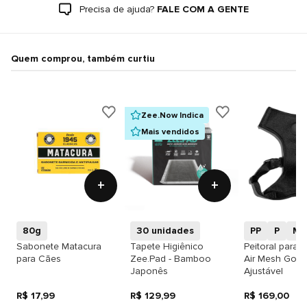
Precisa de ajuda?
FALE COM A GENTE
Quem comprou, também curtiu
Zee.Now Indica
Mais vendidos
+
+
80g
30 unidades
PP
P
M
Sabonete Matacura
Tapete Higiênico
Peitoral para 
para Cães
Zee.Pad - Bamboo
Air Mesh Got
Japonês
Ajustável
R$ 17,99
R$ 129,99
R$ 169,00