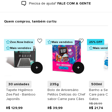
Precisa de ajuda?
FALE COM A GENTE
Quem comprou, também curtiu
Zee.Now Indica
Mais vendidos
25% OFF
Mais vendidos
Mais vendid
+
+
30 unidades
235g
500ml
Tapete Higiênico
Bolo de Aniversário
Banho a Seco
Zee.Pad - Bamboo
Petitos Delícias do Chef
Care para Cãe
Japonês
sabor Carne para Cães
Gatos
R$ 28,99
R$ 129,99
R$ 39,99
R$ 21,74