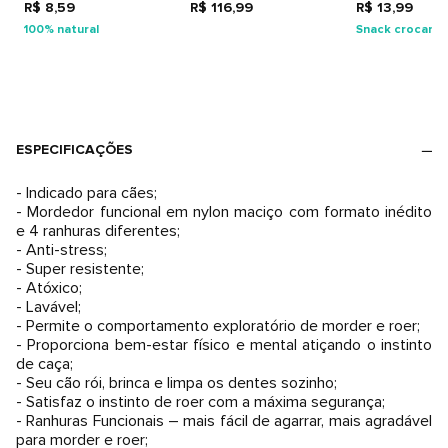
R$ 8,59
R$ 116,99
Adultos
R$ 13,99
100% natural
Snack crocant
ESPECIFICAÇÕES
- Indicado para cães;
- Mordedor funcional em nylon maciço com formato inédito
e 4 ranhuras diferentes;
- Anti-stress;
- Super resistente;
- Atóxico;
- Lavável;
- Permite o comportamento exploratório de morder e roer;
- Proporciona bem-estar físico e mental atiçando o instinto
de caça;
- Seu cão rói, brinca e limpa os dentes sozinho;
- Satisfaz o instinto de roer com a máxima segurança;
- Ranhuras Funcionais – mais fácil de agarrar, mais agradável
para morder e roer;