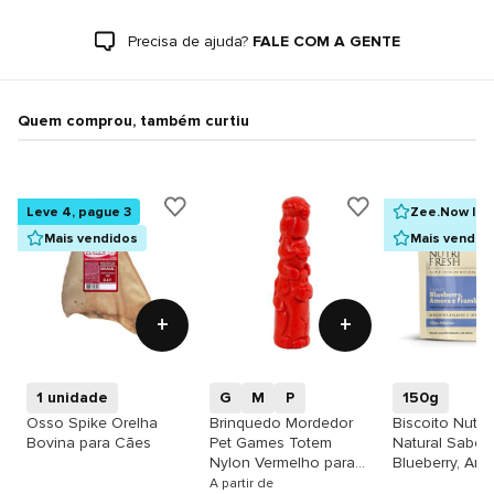
Precisa de ajuda?
FALE COM A GENTE
Quem comprou, também curtiu
Leve 4, pague 3
Zee.Now Ind
Mais vendidos
Mais vendid
+
+
1 unidade
G
M
P
150g
Osso Spike Orelha
Brinquedo Mordedor
Biscoito Nutrif
Bovina para Cães
Pet Games Totem
Natural Sabor
Nylon Vermelho para
Blueberry, Amo
Cães
Framboesa pa
A partir de