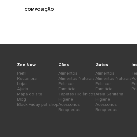
COMPOSIÇÃO
Zee.Now
Cães
Gatos
In
Perfil
Alimentos
Alimentos
Te
Recompra
Alimentos Naturais
Alimentos Naturais
Po
Lojas
Petiscos
Petiscos
Po
Ajuda
Farmácia
Farmácia
Po
Mapa do site
Tapetes Higiênicos
Areia Sanitária
Blog
Higiene
Higiene
Black Friday pet shop
Acessórios
Acessórios
Brinquedos
Brinquedos