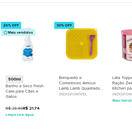
25% OFF
30% OFF
Mais vendidos
+
Brinquedo e
Lata Topp
500ml
Comedouro Amicus
Ração Ze
Banho a Seco Fresh
Lamb Lamb Quadrado
Kitchen p
Care para Cães e
Amarelo para Cães e
sabor Car
INDISPONÍVEL
INDISPON
Gatos
Gatos
Mais hidra
R$ 28,99
R$ 21,74
Limpa sem água