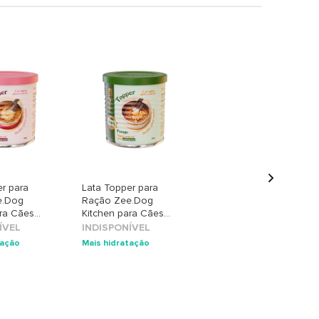
er para
Lata Topper para
e.Dog
Ração Zee.Dog
ara Cães
Kitchen para Cães
ne
sabor Frango
ÍVEL
INDISPONÍVEL
tação
Mais hidratação