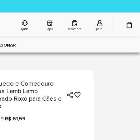
ajuda
lojas
recompra
perfil
CIONAR
quedo e Comedouro
us Lamb Lamb
ado Roxo para Cães e
s
99
R$ 61,59