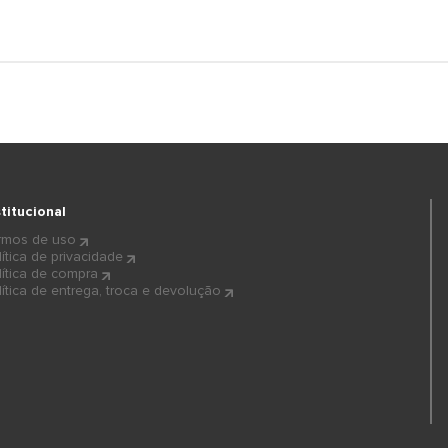
stitucional
rmos de uso
lítica de privacidade
lítica de compra
lítica de entrega, troca e devolução