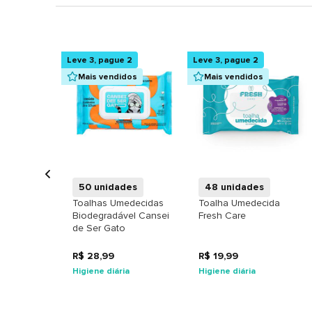
Leve 3, pague 2
Leve 3, pague 2
Mais vendidos
Mais vendidos
+
+
50 unidades
48 unidades
Toalhas Umedecidas
Toalha Umedecida
Biodegradável Cansei
Fresh Care
de Ser Gato
R$ 28,99
R$ 19,99
Higiene diária
Higiene diária