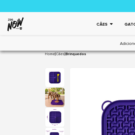
CÃES
GAT
Adicion
|
|
Home
Cães
Brinquedos