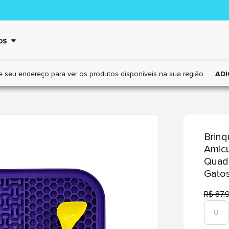
OS
e seu endereço para ver os
produtos disponíveis na sua região.
ADI
Brin
Amic
Quadr
Gato
R$ 87,
U