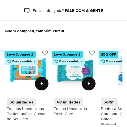
Precisa de ajuda?
FALE COM A GENTE
Quem comprou, também curtiu
Leve 3, pague 2
Leve 3, pague 2
25% OFF
Mais vendidos
Mais vendidos
Mais vendid
+
+
50 unidades
48 unidades
500ml
Toalhas Umedecidas
Toalha Umedecida
Banho a Seco
Biodegradável Cansei
Fresh Care
Care para Cãe
de Ser Gato
Gatos
R$ 28,99