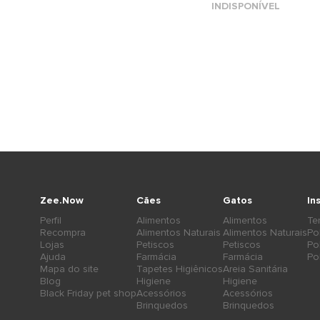
INDISPONÍVEL
Zee.Now
Cães
Gatos
In
Perfil
Alimentos
Alimentos
Te
Recompra
Alimentos Naturais
Alimentos Naturais
Po
Lojas
Petiscos
Petiscos
Po
Ajuda
Farmácia
Farmácia
Po
Mapa do site
Tapetes Higiênicos
Areia Sanitária
Blog
Higiene
Higiene
Black Friday pet shop
Acessórios
Acessórios
Brinquedos
Brinquedos