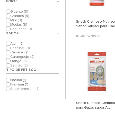
PORTE
Gigante (9)
Grandes (9)
Mini (9)
Snack Cremoso Nutrisc
Médias (9)
Sabor Salmão para Cãe
Pequenas (9)
SABOR
INDISPONÍVEL
Atum (5)
Bacalhau (1)
Camarão (1)
Caranguejo (2)
Frango (3)
Salmão (2)
TIPO DE PETISCO
Natural (1)
Premium (1)
Super premium (7)
Snack Nutrisco Cremos
para Gatos sabor Atum