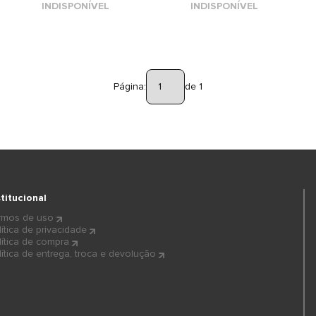
INDISPONÍVEL
INDISPONÍVEL
Página:
de 1
stitucional
rmos de uso
lítica de privacidade
lítica de compra
lítica de entrega, troca e devolução