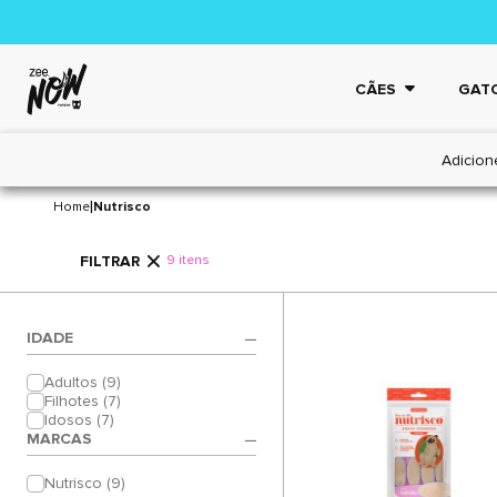
CÃES
GAT
Adicion
NUTRISCO
|
Home
Nutrisco
FILTRAR
9 itens
IDADE
Adultos (9)
Filhotes (7)
Idosos (7)
MARCAS
Nutrisco (9)