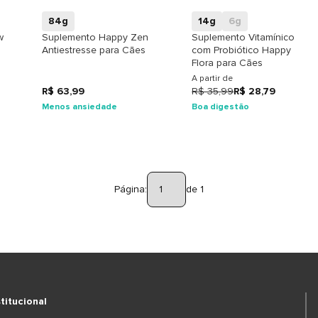
84g
14g
6g
w
Suplemento Happy Zen
Suplemento Vitamínico
Antiestresse para Cães
com Probiótico Happy
Flora para Cães
A partir de
R$ 63,99
R$ 35,99
R$ 28,79
Menos ansiedade
Boa digestão
Página:
de 1
stitucional