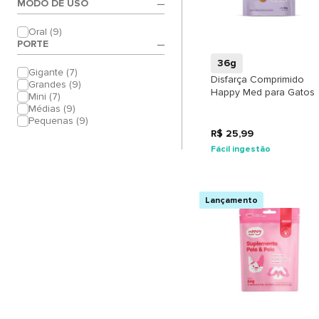
MODO DE USO
+
Oral (9)
PORTE
36g
Gigante (7)
Disfarça Comprimido
Grandes (9)
Happy Med para Gatos
Mini (7)
Médias (9)
Pequenas (9)
R$ 25,99
Fácil ingestão
Lançamento
+