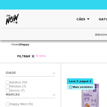
CÃES
GAT
Adicion
HAPPY
|
Home
Happy
FILTRAR
10 itens
IDADE
Leve 3, pague 2
Adultos (10)
Filhotes (7)
Mais vendidos
Idosos (7)
MARCAS
Happy Med (10)