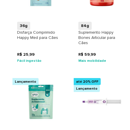
+
+
36g
84g
Disfarça Comprimido
Suplemento Happy
Happy Med para Cães
Bones Articular para
Cães
R$ 25,99
R$ 59,99
Fácil ingestão
Mais mobilidade
Lançamento
até 20% OFF
Lançamento
+
+