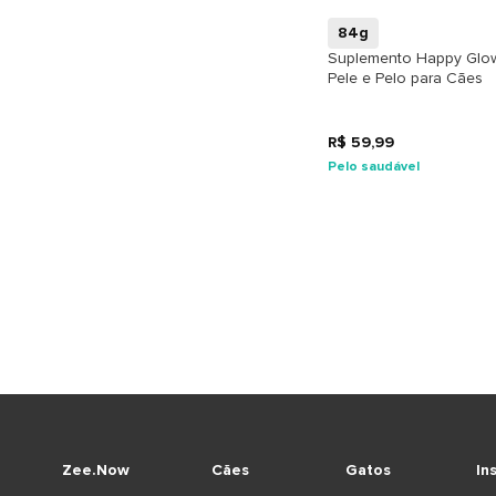
84g
Suplemento Happy Glo
Pele e Pelo para Cães
R$ 59,99
Pelo saudável
Zee.Now
Cães
Gatos
In