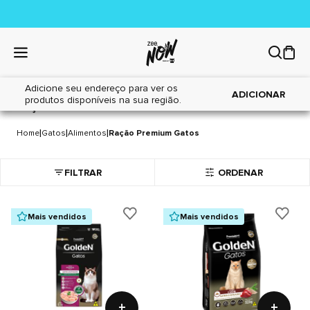
Adicione seu endereço para ver os
ADICIONAR
produtos disponíveis na sua região.
RAÇÃO PREMIUM GATOS
60 itens
|
|
|
Home
Gatos
Alimentos
Ração Premium Gatos
FILTRAR
ORDENAR
Mais vendidos
Mais vendidos
+
+