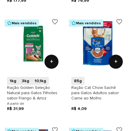
R$ 177,99
R$ 76,99
Mais vendidos
Mais vendidos
+
+
1kg
3kg
10,1kg
85g
Ração Golden Seleção
Ração Cat Chow Sachê
Natural para Gatos Filhotes
para Gatos Adultos sabor
sabor Frango & Arroz
Carne ao Molho
A partir de
R$ 31,99
R$ 4,09