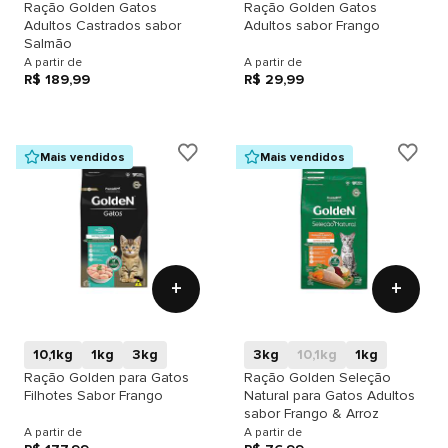
Ração Golden Gatos
Ração Golden Gatos
Adultos Castrados sabor
Adultos sabor Frango
Salmão
A partir de
A partir de
R$ 189,99
R$ 29,99
Mais vendidos
Mais vendidos
+
+
10,1kg
1kg
3kg
3kg
10,1kg
1kg
Ração Golden para Gatos
Ração Golden Seleção
Filhotes Sabor Frango
Natural para Gatos Adultos
sabor Frango & Arroz
A partir de
A partir de