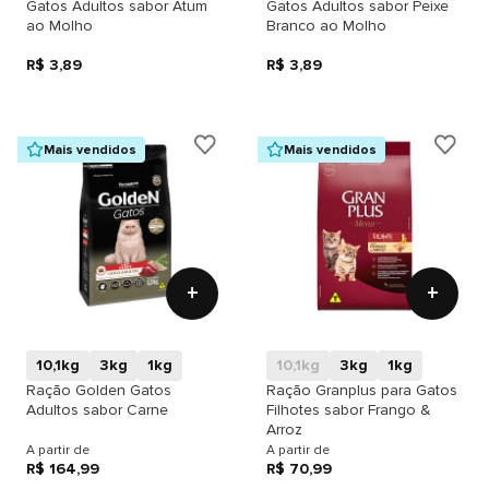
Gatos Adultos sabor Atum
Gatos Adultos sabor Peixe
ao Molho
Branco ao Molho
R$ 3,89
R$ 3,89
Mais vendidos
Mais vendidos
+
+
10,1kg
3kg
1kg
10,1kg
3kg
1kg
Ração Golden Gatos
Ração Granplus para Gatos
Adultos sabor Carne
Filhotes sabor Frango &
Arroz
A partir de
A partir de
R$ 164,99
R$ 70,99