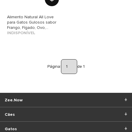
Alimento Natural All Love
para Gatos Gulosos sabor
Frango, Fígado, Ovo,
Cenoura, Aveia & Cúrcuma
INDISPONÍVEL
Página:
de 1
Zee.Now
Cães
Gatos