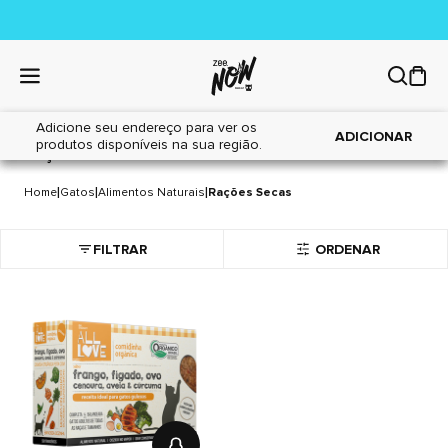
Adicione seu endereço para ver os
ADICIONAR
produtos disponíveis na sua região.
RAÇÕES SECAS
1 item
|
|
|
Home
Gatos
Alimentos Naturais
Rações Secas
FILTRAR
ORDENAR