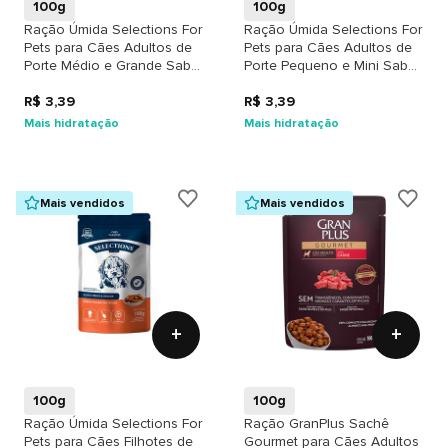
100g
100g
Ração Úmida Selections For
Ração Úmida Selections For
Pets para Cães Adultos de
Pets para Cães Adultos de
Porte Médio e Grande Sabor
Porte Pequeno e Mini Sabor
Frango ao Molho
Carne ao Molho
R$ 3,39
R$ 3,39
Mais hidratação
Mais hidratação
Mais vendidos
Mais vendidos
+
+
100g
100g
Ração Úmida Selections For
Ração GranPlus Sachê
Pets para Cães Filhotes de
Gourmet para Cães Adultos