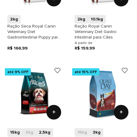
2kg
2kg
10,1kg
Ração Seca Royal Canin
Ração Royal Canin
Veterinary Diet
Veterinary Diet Gastro
Gastrointestinal Puppy para
Intestinal para Cães
Cães Filhotes com
A partir de
Sensibilidades
R$ 166,99
R$ 159,99
Gastrointestinais
até 9% OFF
até 15% OFF
+
+
15kg
3kg
2,5kg
15kg
3kg