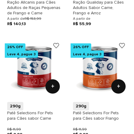
Ração Allcanis para Cães
Ração Qualiday para Cães
Adultos de Raças Pequenas
Adultos Sabor Carne,
de Frango e Carne
Frango e Arroz
A partir de
R$ 153,99
A partir de
R$ 140,13
R$ 55,99
26% OFF
26% OFF
Leve 4, pague 3
Leve 4, pague 3
+
+
290g
290g
Patê Selections For Pets
Patê Selections For Pets
para Cães sabor Carne
para Cães sabor Frango
R$ 11,99
R$ 11,99