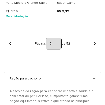
Porte Médio e Grande Sabor
sabor Carne
Frango ao Molho
R$ 3,39
R$ 3,39
Mais hidratação
Página:
de 52
Ração para cachorro
A escolha da
ração para cachorro
impacta a saúde e o
bem-estar do pet. Por isso, é importante garantir uma
opção equilibrada, nutritiva e que atenda às principais