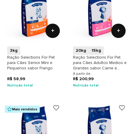
+
+
3kg
20kg
15kg
Ração Selections For Pet
Ração Selections For Pet
para Cães Senior Mini e
para Cães Adultos Medios e
Pequenos sabor Frango
Grandes sabor Carne e
Frango
A partir de
R$ 58,99
R$ 200,99
Nutrição total
Nutrição total
Mais vendidos