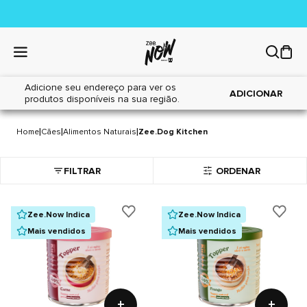
Adicione seu endereço para ver os
ADICIONAR
produtos disponíveis na sua região.
ZEE.DOG KITCHEN
1829 itens
|
|
|
Home
Cães
Alimentos Naturais
Zee.Dog Kitchen
FILTRAR
ORDENAR
Zee.Now Indica
Zee.Now Indica
Mais vendidos
Mais vendidos
+
+