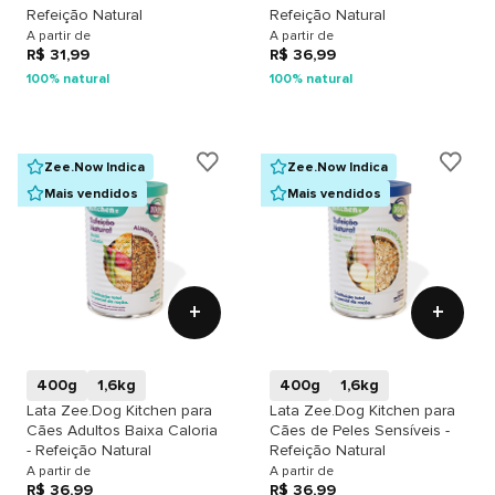
Refeição Natural
Refeição Natural
A partir de
A partir de
R$ 31,99
R$ 36,99
100% natural
100% natural
Zee.Now Indica
Zee.Now Indica
Mais vendidos
Mais vendidos
+
+
400g
1,6kg
400g
1,6kg
Lata Zee.Dog Kitchen para
Lata Zee.Dog Kitchen para
Cães Adultos Baixa Caloria
Cães de Peles Sensíveis -
- Refeição Natural
Refeição Natural
A partir de
A partir de
R$ 36,99
R$ 36,99