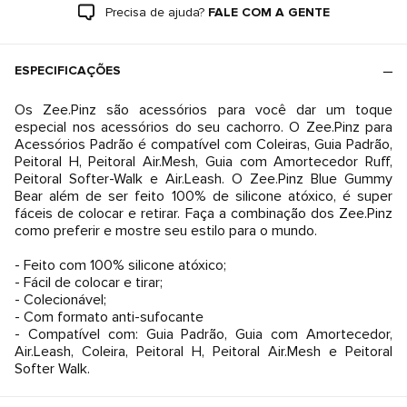
Precisa de ajuda?
FALE COM A GENTE
ESPECIFICAÇÕES
Os Zee.Pinz são acessórios para você dar um toque
especial nos acessórios do seu cachorro. O Zee.Pinz para
Acessórios Padrão é compatível com Coleiras, Guia Padrão,
Peitoral H, Peitoral Air.Mesh, Guia com Amortecedor Ruff,
Peitoral Softer-Walk e Air.Leash. O Zee.Pinz Blue Gummy
Bear além de ser feito 100% de silicone atóxico, é super
fáceis de colocar e retirar. Faça a combinação dos Zee.Pinz
como preferir e mostre seu estilo para o mundo.
- Feito com 100% silicone atóxico;
- Fácil de colocar e tirar;
- Colecionável;
- Com formato anti-sufocante
- Compatível com: Guia Padrão, Guia com Amortecedor,
Air.Leash, Coleira, Peitoral H, Peitoral Air.Mesh e Peitoral
Softer Walk.