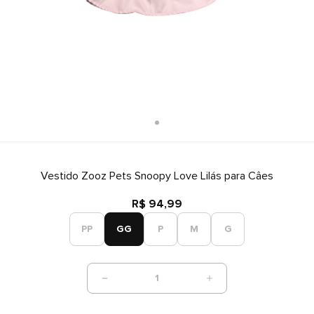
Vestido Zooz Pets Snoopy Love Lilás para Câes
R$ 94,99
PP
GG
P
M
G
1