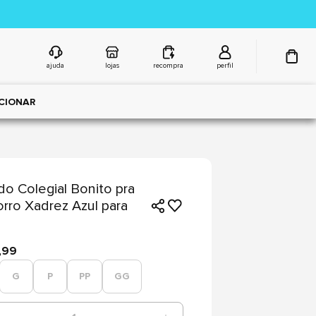
ajuda
lojas
recompra
perfil
CIONAR
do Colegial Bonito pra
rro Xadrez Azul para
,99
G
P
PP
GG