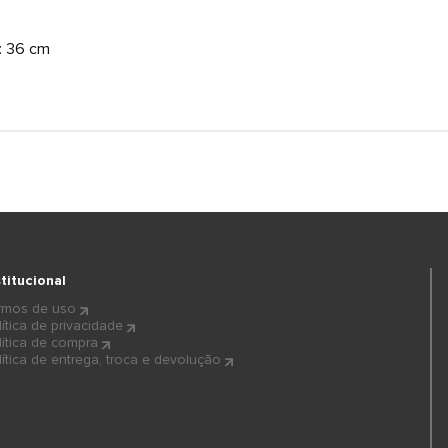
: 36 cm
stitucional
rmos de uso
lítica de privacidade
lítica de compra
lítica de entrega, troca e devolução