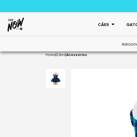
CÃES
GAT
Adicion
|
|
Home
Cães
Acessórios