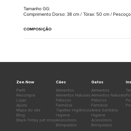
Tamanho GG:
Comprimento Dorso: 38 cm / Tórax: 50 cm / Pescoço
COMPOSIÇÃO
Zee.Now
Cães
Gatos
In
Perfil
Alimentos
Alimentos
Te
Recompra
Alimentos Naturais
Alimentos Naturais
Po
Lojas
Petiscos
Petiscos
Po
Ajuda
Farmácia
Farmácia
Po
Mapa do site
Tapetes Higiênicos
Areia Sanitária
Blog
Higiene
Higiene
Black Friday pet shop
Acessórios
Acessórios
Brinquedos
Brinquedos