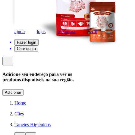
ajuda
lojas
recompra
perfil
Fazer login
Criar conta
Adicione seu endereço para ver os
produtos disponíveis na sua região.
Adicionar
Home
|
Cães
|
Tapetes Higiênicos