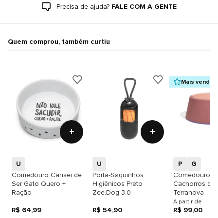
Precisa de ajuda?
FALE COM A GENTE
Quem comprou, também curtiu
Mais vendid
+
+
U
U
P
G
Comedouro Cansei de
Porta-Saquinhos
Comedouro p
Ser Gato Quero +
Higiênicos Preto
Cachorros de
Ração
Zee.Dog 3.0
Terranova
A partir de
R$ 64,99
R$ 54,90
R$ 99,00