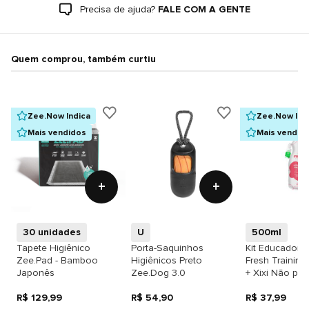
Precisa de ajuda?
FALE COM A GENTE
Quem comprou, também curtiu
Zee.Now Indica
Zee.Now Ind
Mais vendidos
Mais vendid
+
+
30 unidades
U
500ml
Tapete Higiênico
Porta-Saquinhos
Kit Educador S
Zee.Pad - Bamboo
Higiênicos Preto
Fresh Training 
Japonês
Zee.Dog 3.0
+ Xixi Não pa
R$ 129,99
R$ 54,90
R$ 37,99